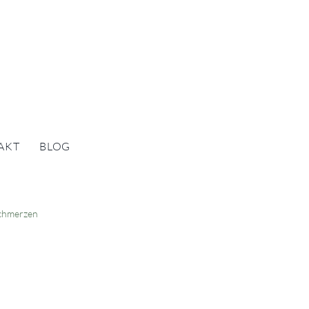
AKT
BLOG
chmerzen