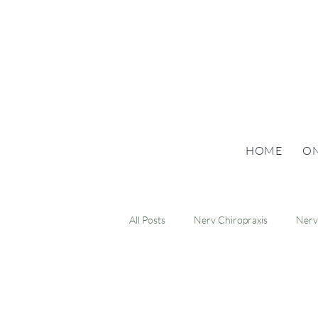
HOME
ON
All Posts
Nerv Chiropraxis
Nerv
Body and Mind Balance
Schwan