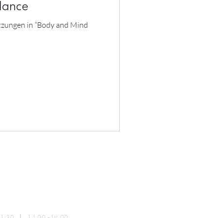
lance
itzungen in “Body and Mind
 11:30
|
14:00 -18:00