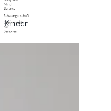
Mind
Balance
Schwangerschaft
Kinder
Chiropraktik
für
Senioren