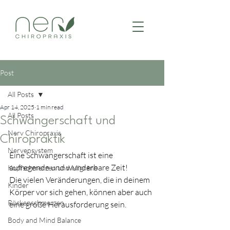
Post
All Posts
Apr 14, 2025
1 min read
All Posts
Schwangerschaft und
Nerv Chiropraxis
Chiropraktik
Nervensystem
Eine Schwangerschaft ist eine 
aufregende und wunderbare Zeit!
Kopfschmerzen und Migräne
Die vielen Veränderungen, die in deinem 
Kinder
Körper vor sich gehen, können aber auch 
Rückenschmerzen
eine große Herausforderung sein.
Body and Mind Balance